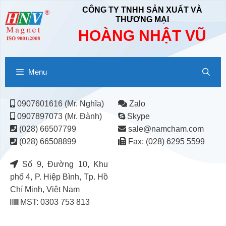
CÔNG TY TNHH SẢN XUẤT VÀ
THƯƠNG MẠI
HOÀNG NHẬT VŨ
Menu
0907601616 (Mr. Nghĩa)
Zalo
0907897073 (Mr. Đành)
Skype
(028) 66507799
sale@namcham.com
(028) 66508899
Fax: (028) 6295 5599
Số 9, Đường 10, Khu
phố 4, P. Hiệp Bình, Tp. Hồ
Chí Minh, Việt Nam
MST: 0303 753 813