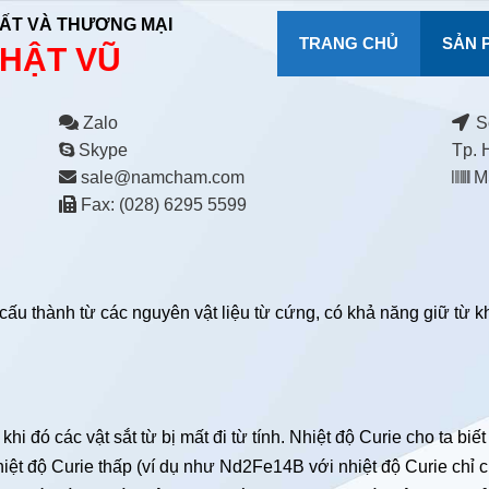
ẤT VÀ THƯƠNG MẠI
TRANG CHỦ
SẢN 
HẬT VŨ
Zalo
Số
Skype
Tp. 
sale@namcham.com
MS
Fax: (028) 6295 5599
ấu thành từ các nguyên vật liệu từ cứng, có khả năng giữ từ k
à khi đó các vật sắt từ bị mất đi từ tính. Nhiệt độ Curie cho ta
nhiệt độ Curie thấp (ví dụ như Nd2Fe14B với nhiệt độ Curie chỉ 