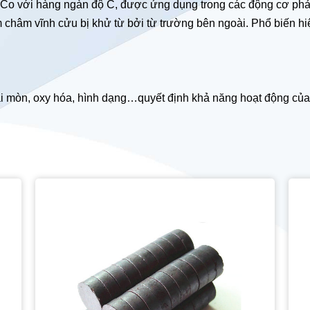
mCo với hàng ngàn độ C, được ứng dụng trong các động cơ phản
am châm vĩnh cửu bị khử từ bởi từ trường bên ngoài. Phổ biến 
ài mòn, oxy hóa, hình dạng…quyết định khả năng hoạt động củ