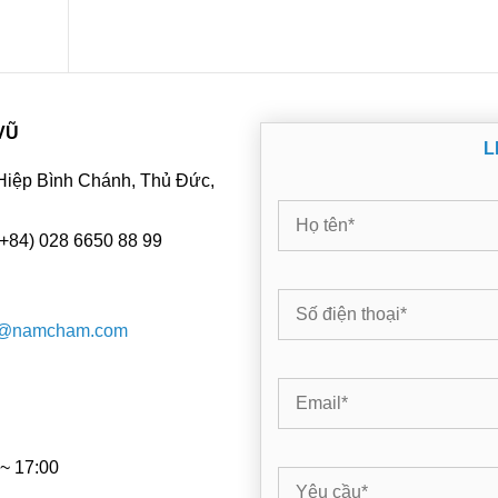
VŨ
L
Hiệp Bình Chánh, Thủ Đức,
(+84) 028 6650 88 99
v@namcham.com
 ~ 17:00