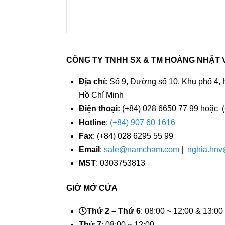
CÔNG TY TNHH SX & TM HOÀNG NHẬT 
Địa chỉ:
Số 9, Đường số 10, Khu phố 4, 
Hồ Chí Minh
Điện thoại:
(+84) 028 6650 77 99 hoặc
Hotline
:
(+84) 907 60 1616
Fax
: (+84) 028 6295 55 99
Email
:
sale@namcham.com
|
nghia.hn
MST
: 0303753813
GIỜ MỞ CỬA
Thứ 2 – Thứ 6
: 08:00 ~ 12:00 & 13:00
Thứ 7
: 08:00 ~ 12:00