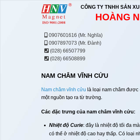
CÔNG TY TNHH SẢN XU
HOÀNG N
0907601616 (Mr. Nghĩa)
0907897073 (Mr. Đành)
(028) 66507799
(028) 66508899
NAM CHÂM VĨNH CỬU
Nam châm vĩnh cửu
là loại nam châm được c
một nguồn tạo ra từ trường.
Các đặc trưng của nam châm vĩnh cửu:
Nhiệt độ Curie
: đây là nhiệt độ tối đa m
có thể ở nhiệt độ cao hay thấp. Có loại 