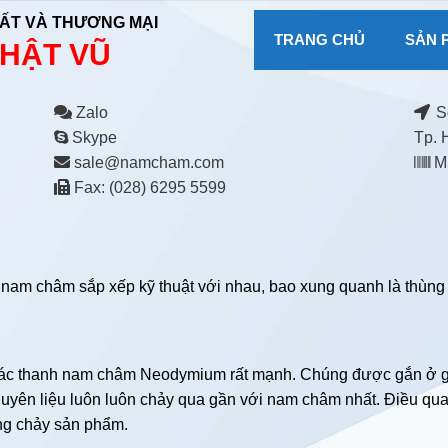
ẤT VÀ THƯƠNG MẠI
TRANG CHỦ
SẢN 
HẬT VŨ
Zalo
Số
Skype
Tp. 
sale@namcham.com
MS
Fax: (028) 6295 5599
nam châm sắp xếp kỹ thuật với nhau, bao xung quanh là thùng 
các thanh nam châm Neodymium rất mạnh. Chúng được gắn ở g
uyên liệu luôn luôn chảy qua gần với nam châm nhất. Điều qua
ng chảy sản phẩm.