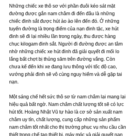
Những chiếc xe thô sơ với phần đuôi kéo sát mặt
đường được gắn nam châm đi đến đâu là những
chiếc đinh sắt được hút ào ào lên đến đó. Ở những
tuyến đường là trọng điểm của nạn đinh tặc, xe hút
đinh sẽ đi lại nhiều lần trong ngày, thu được hàng
chục kilogam đinh sắt. Người đi đường được an tâm
nhờ những chiếc xe hút đinh đã giải quyết đi mối lo
lắng bất chợt bị thủng săm trên đường vắng. Còn
chưa kể đến khi xe đang lưu thông với tốc độ cao,
vướng phải đinh sẽ vô cùng nguy hiểm và dễ gặp tai
nạn.
Một sáng chế hết sức thô sơ từ nam châm lại mang lại
hiệu quả bất ngờ. Nam châm chất lượng tốt sẽ có lực
hút tốt. Hoàng Nhật Vũ tự hào là cơ sở sản xuất nam
châm uy tín, chất lượng, cung cấp những sản phẩm
nam châm tốt nhất cho thị trường phục vụ nhu cầu cần
thiết trong chế tạo thiết bị, máy móc và giải quyết nạn