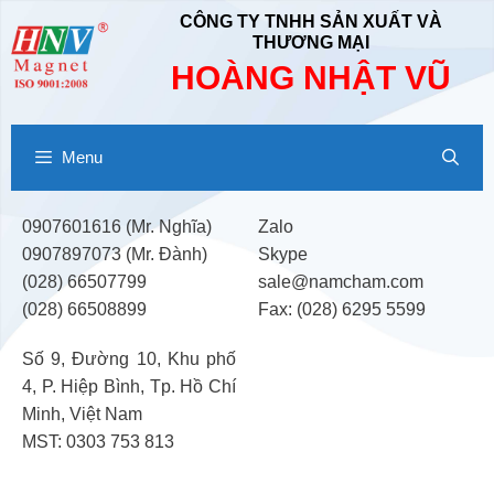
Chuyển
CÔNG TY TNHH SẢN XUẤT VÀ
đến
THƯƠNG MẠI
nội
HOÀNG NHẬT VŨ
dung
Menu
0907601616 (Mr. Nghĩa)
Zalo
0907897073 (Mr. Đành)
Skype
(028) 66507799
sale@namcham.com
(028) 66508899
Fax: (028) 6295 5599
Số 9, Đường 10, Khu phố
4, P. Hiệp Bình, Tp. Hồ Chí
Minh, Việt Nam
MST: 0303 753 813