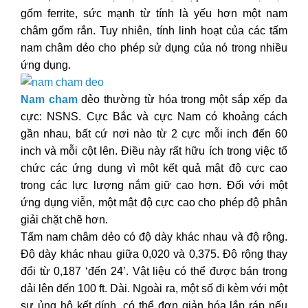
gốm ferrite, sức mạnh từ tính là yếu hơn một nam
châm gốm rắn. Tuy nhiên, tính linh hoạt của các tấm
nam châm dẻo cho phép sử dụng của nó trong nhiều
ứng dụng.
Nam cham
dẻo thường từ hóa trong một sắp xếp đa
cực: NSNS. Cực Bắc và cực Nam có khoảng cách
gần nhau, bất cứ nơi nào từ 2 cực mỗi inch đến 60
inch và mỗi cột lên. Điều này rất hữu ích trong việc tổ
chức các ứng dụng vì một kết quả mật độ cực cao
trong các lực lượng nắm giữ cao hơn. Đối với một
ứng dụng viễn, một mật độ cực cao cho phép độ phân
giải chặt chẽ hơn.
Tấm nam châm dẻo có độ dày khác nhau và độ rộng.
Độ dày khác nhau giữa 0,020 và 0,375. Độ rộng thay
đổi từ 0,187 ‘đến 24’. Vật liệu có thể được bán trong
dải lên đến 100 ft. Dài. Ngoài ra, một số đi kèm với một
sự ủng hộ kết dính, có thể đơn giản hóa lắp ráp nếu