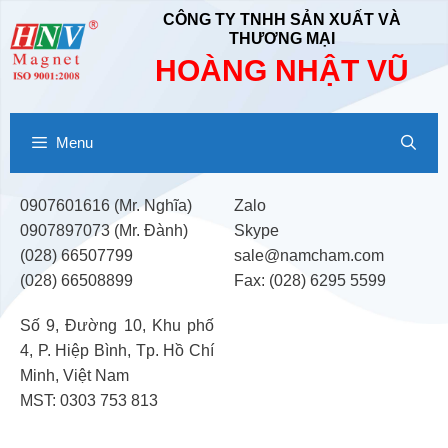
Chuyển
CÔNG TY TNHH SẢN XUẤT VÀ
đến
THƯƠNG MẠI
nội
HOÀNG NHẬT VŨ
dung
Menu
0907601616 (Mr. Nghĩa)
Zalo
0907897073 (Mr. Đành)
Skype
(028) 66507799
sale@namcham.com
(028) 66508899
Fax: (028) 6295 5599
Số 9, Đường 10, Khu phố
4, P. Hiệp Bình, Tp. Hồ Chí
Minh, Việt Nam
MST: 0303 753 813