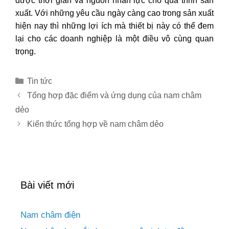
được thời gian và nguồn nhân lực cho quá trình sản
xuất. Với những yêu cầu ngày càng cao trong sản xuất
hiện nay thì những lợi ích mà thiết bị này có thể đem
lại cho các doanh nghiệp là một điều vô cùng quan
trọng.
Danh
Tin tức
mục
Điều
Tổng hợp đặc điểm và ứng dụng của nam châm
hướng
dẻo
bài
Kiến thức tổng hợp về nam châm dẻo
viết
Bài viết mới
Nam châm điện