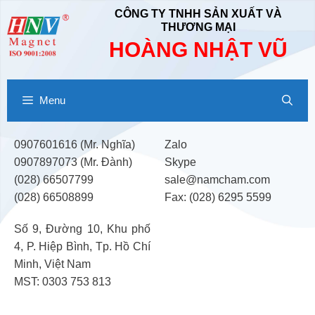
Chuyển
CÔNG TY TNHH SẢN XUẤT VÀ
đến
THƯƠNG MẠI
nội
HOÀNG NHẬT VŨ
dung
Menu
0907601616 (Mr. Nghĩa)
Zalo
0907897073 (Mr. Đành)
Skype
(028) 66507799
sale@namcham.com
(028) 66508899
Fax: (028) 6295 5599
Số 9, Đường 10, Khu phố
4, P. Hiệp Bình, Tp. Hồ Chí
Minh, Việt Nam
MST: 0303 753 813